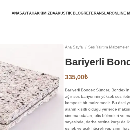
ANASAYFA
HAKKIMIZDA
AKUSTIK BLOG
REFERANSLAR
ONLINE 
Ana Sayfa
Ses Yalıtım Malzemeler
Bariyerli Bo
335,00
₺
Bariyerli Bondex Sünger, Bondex’i
ağır ses bariyerinin yüksek ses ilet
kompozit bir malzemedir. Bu özel yap
alanın kısıtlı olduğu yerlerde maks
sinema odaları, ofis bölmeleri ve ma
sayesinde, darbe sesine karşı da i
esnek ve açık hücreli yapısının hava