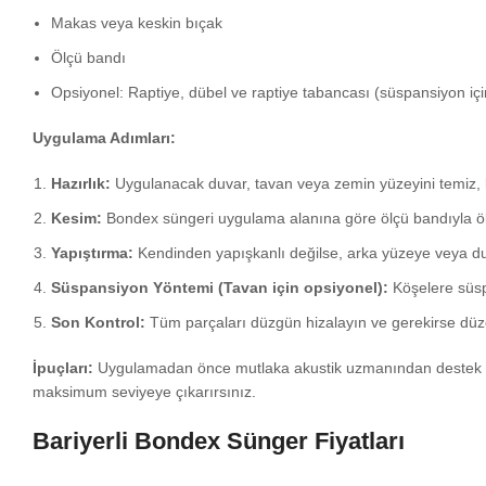
Makas veya keskin bıçak
Ölçü bandı
Opsiyonel: Raptiye, dübel ve raptiye tabancası (süspansiyon içi
Uygulama Adımları:
Hazırlık:
Uygulanacak duvar, tavan veya zemin yüzeyini temiz, k
Kesim:
Bondex süngeri uygulama alanına göre ölçü bandıyla öl
Yapıştırma:
Kendinden yapışkanlı değilse, arka yüzeye veya duva
Süspansiyon Yöntemi (Tavan için opsiyonel):
Köşelere süspa
Son Kontrol:
Tüm parçaları düzgün hizalayın ve gerekirse düze
İpuçları:
Uygulamadan önce mutlaka akustik uzmanından destek alın.
maksimum seviyeye çıkarırsınız.
Bariyerli Bondex Sünger Fiyatları