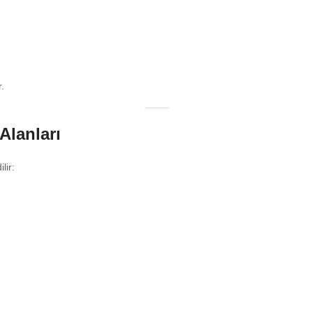
.
Alanları
lir: