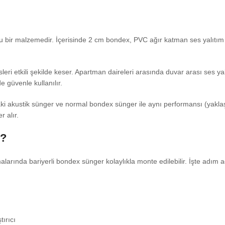
u bir malzemedir. İçerisinde 2 cm bondex, PVC ağır katman ses yalıtım b
sleri etkili şekilde keser. Apartman daireleri arasında duvar arası ses y
e güvenle kullanılır.
aki akustik sünger ve normal bondex sünger ile aynı performansı (yaklaş
r alır.
r?
alarında bariyerli bondex sünger kolaylıkla monte edilebilir. İşte adım
ırıcı