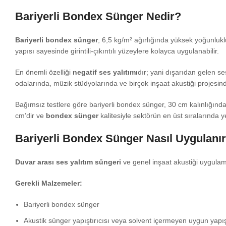
Bariyerli Bondex Sünger Nedir?
Bariyerli bondex sünger
, 6,5 kg/m² ağırlığında yüksek yoğunlukl
yapısı sayesinde girintili-çıkıntılı yüzeylere kolayca uygulanabilir.
En önemli özelliği
negatif ses yalıtımı
dır; yani dışarıdan gelen se
odalarında, müzik stüdyolarında ve birçok inşaat akustiği projesind
Bağımsız testlere göre bariyerli bondex sünger, 30 cm kalınlığınd
cm’dir ve
bondex sünger
kalitesiyle sektörün en üst sıralarında ye
Bariyerli Bondex Sünger Nasıl Uygulanı
Duvar arası ses yalıtım süngeri
ve genel inşaat akustiği uygulam
Gerekli Malzemeler:
Bariyerli bondex sünger
Akustik sünger yapıştırıcısı veya solvent içermeyen uygun yapışt