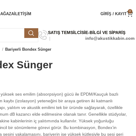
0
MAĞAZA
ILETIŞIM
GIRIŞ / KAYIT
SATIŞ TEMSİLCİSİ
E-BİLGİ VE SİPARİŞ
info@akustikkabin.com
i
Bariyerli Bondex Sünger
ndex Sünger
n yüksek ses emilim (absorpsiyon) gücü ile EPDM/Kauçuk bazlı
im kaybı (izolasyon) yeteneğini bir araya getiren iki katmanlı
ı, yalıtım ve akustik emilimi tek bir üründe sağlayarak, özellikle
imum dB kazancı elde edilmesine olanak tanır. Genellikle stüdyolar,
kine kabinlerinin iç yalıtımında kullanılır. Yüksek yoğunluğu
kincil bir sönümleme görevi görür. Bu kombinasyon, Bondex’in
 sesini yakalamasını, bariyerin ise yüksek kütlesiyle bu sesi geri