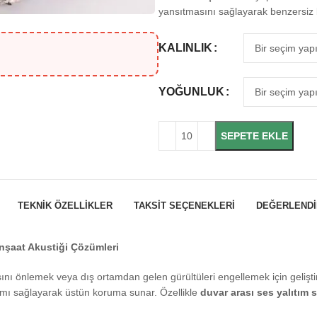
yansıtmasını sağlayarak benzersiz 
KALINLIK
YOĞUNLUK
SEPETE EKLE
TEKNIK ÖZELLIKLER
TAKSIT SEÇENEKLERI
DEĞERLENDI
İnşaat Akustiği Çözümleri
nı önlemek veya dış ortamdan gelen gürültüleri engellemek için geliştir
tımı sağlayarak üstün koruma sunar. Özellikle
duvar arası ses yalıtım 