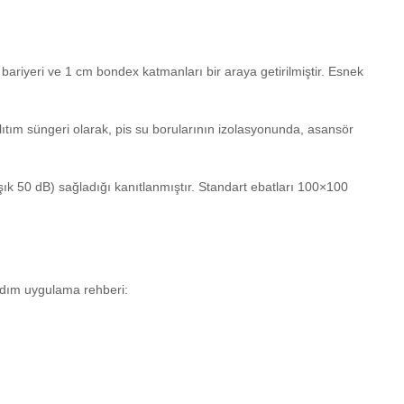
ariyeri ve 1 cm bondex katmanları bir araya getirilmiştir. Esnek
alıtım süngeri olarak, pis su borularının izolasyonunda, asansör
ık 50 dB) sağladığı kanıtlanmıştır. Standart ebatları 100×100
 adım uygulama rehberi: