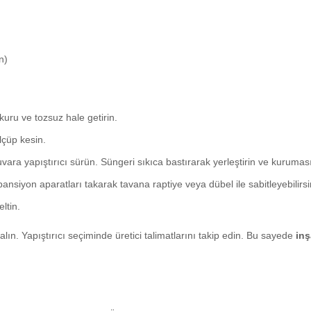
n)
uru ve tozsuz hale getirin.
çüp kesin.
ra yapıştırıcı sürün. Süngeri sıkıca bastırarak yerleştirin ve kuruması
nsiyon aparatları takarak tavana raptiye veya dübel ile sabitleyebilirsi
ltin.
 Yapıştırıcı seçiminde üretici talimatlarını takip edin. Bu sayede
inş