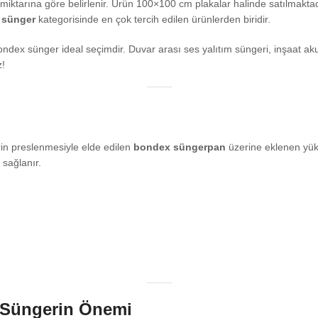
miktarına göre belirlenir. Ürün 100×100 cm plakalar halinde satılmaktadı
 sünger
kategorisinde en çok tercih edilen ürünlerden biridir.
ndex sünger ideal seçimdir. Duvar arası ses yalıtım süngeri, inşaat aku
z!
rin preslenmesiyle elde edilen
bondex süngerpan
üzerine eklenen yük
sağlanır.
x Süngerin Önemi