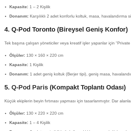
Kapasite:
1 – 2 Kişilik
Donanım:
Karşılıklı 2 adet konforlu koltuk, masa, havalandırma s
4. Q-Pod Toronto (Bireysel Geniş Konfor)
Tek başına çalışan yöneticiler veya kreatif işler yapanlar için “Private 
Ölçüler:
130 × 160 × 220 cm
Kapasite:
1 Kişilik
Donanım:
1 adet geniş koltuk (Berjer tipi), geniş masa, havaland
5.
Q-Pod Paris
(Kompakt Toplantı Odası)
Küçük ekiplerin beyin fırtınası yapması için tasarlanmıştır. Dar alanl
Ölçüler:
130 × 220 × 220 cm
Kapasite:
1 – 4 Kişilik