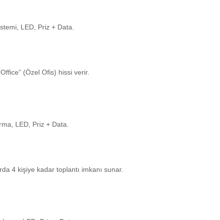
istemi, LED, Priz + Data.
Office” (Özel Ofis) hissi verir.
ırma, LED, Priz + Data.
arda 4 kişiye kadar toplantı imkanı sunar.