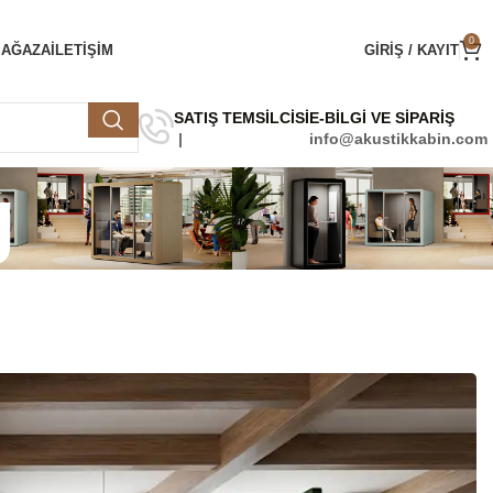
0
MAĞAZA
ILETIŞIM
GIRIŞ / KAYIT
SATIŞ TEMSİLCİSİ
E-BİLGİ VE SİPARİŞ
info@akustikkabin.com
g