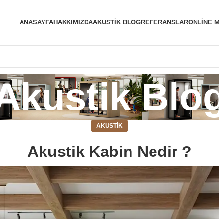
ANASAYFA
HAKKIMIZDA
AKUSTIK BLOG
REFERANSLAR
ONLINE 
Akustik Blo
AKUSTIK
Akustik Kabin Nedir ?