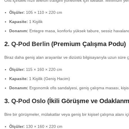
Ofis içindeki hızlı telefon trafiğini yönetmek için idealdir. Minimum 
Ölçüler:
105 × 110 × 220 cm
Kapasite:
1 Kişilik
Donanım:
Entegre masa, konforlu yüksek tabure, sessiz havalandı
2.
Q-Pod Berlin
(Premium Çalışma Podu)
Biraz daha geniş alan arayanlar ve dizüstü bilgisayarıyla uzun süre ça
Ölçüler:
115 × 160 × 220 cm
Kapasite:
1 Kişilik (Geniş Hacim)
Donanım:
Ergonomik ofis sandalyesi, geniş çalışma masası, kişise
3.
Q-Pod Oslo
(İkili Görüşme ve Odaklanm
Bire bir görüşmeler, mülakatlar veya geniş bir kişisel çalışma alanı 
Ölçüler:
130 × 160 × 220 cm