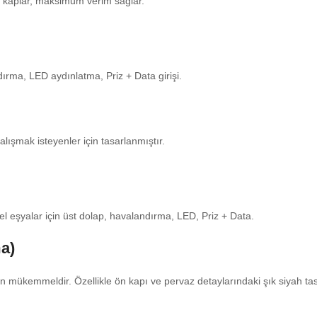
yer kaplar, maksimum verim sağlar.
rma, LED aydınlatma, Priz + Data girişi.
lışmak isteyenler için tasarlanmıştır.
l eşyalar için üst dolap, havalandırma, LED, Priz + Data.
a)
için mükemmeldir. Özellikle ön kapı ve pervaz detaylarındaki şık siyah ta