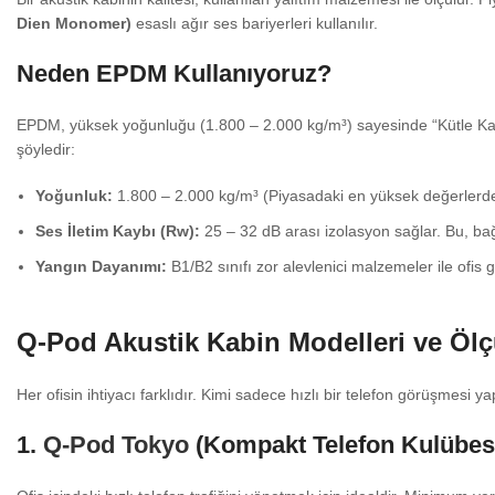
Dien Monomer)
esaslı ağır ses bariyerleri kullanılır.
Neden EPDM Kullanıyoruz?
EPDM, yüksek yoğunluğu (1.800 – 2.000 kg/m³) sayesinde “Kütle Kanun
şöyledir:
Yoğunluk:
1.800 – 2.000 kg/m³ (Piyasadaki en yüksek değerlerde
Ses İletim Kaybı (Rw):
25 – 32 dB arası izolasyon sağlar. Bu, bağı
Yangın Dayanımı:
B1/B2 sınıfı zor alevlenici malzemeler ile ofis g
Q-Pod Akustik Kabin Modelleri ve Ölç
Her ofisin ihtiyacı farklıdır. Kimi sadece hızlı bir telefon görüşmesi y
1.
Q-Pod Tokyo
(Kompakt Telefon Kulübes