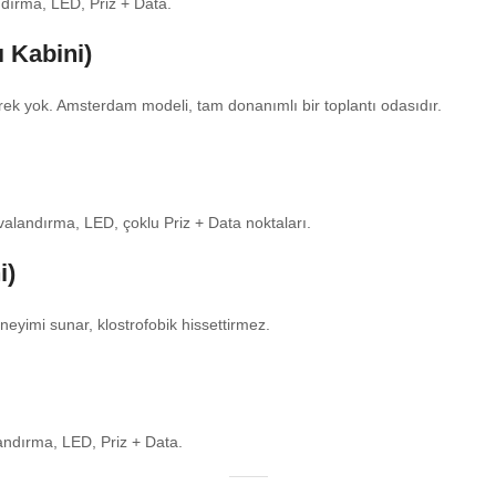
andırma, LED, Priz + Data.
 Kabini)
ek yok. Amsterdam modeli, tam donanımlı bir toplantı odasıdır.
alandırma, LED, çoklu Priz + Data noktaları.
i)
eneyimi sunar, klostrofobik hissettirmez.
andırma, LED, Priz + Data.