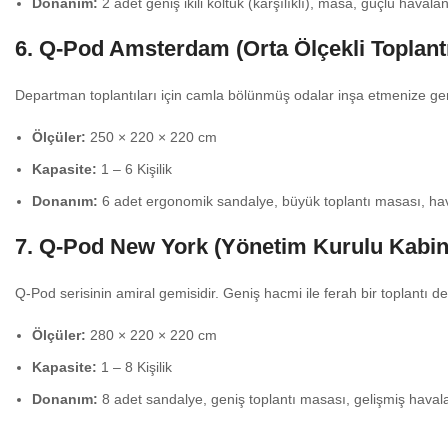
Donanım:
2 adet geniş ikili koltuk (karşılıklı), masa, güçlü haval
6. Q-Pod Amsterdam (Orta Ölçekli Toplantı
Departman toplantıları için camla bölünmüş odalar inşa etmenize ger
Ölçüler:
250 × 220 × 220 cm
Kapasite:
1 – 6 Kişilik
Donanım:
6 adet ergonomik sandalye, büyük toplantı masası, hav
7. Q-Pod New York (Yönetim Kurulu Kabin
Q-Pod serisinin amiral gemisidir. Geniş hacmi ile ferah bir toplantı d
Ölçüler:
280 × 220 × 220 cm
Kapasite:
1 – 8 Kişilik
Donanım:
8 adet sandalye, geniş toplantı masası, gelişmiş haval