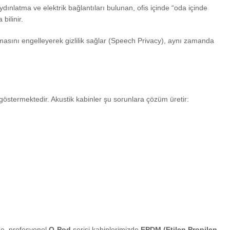
ınlatma ve elektrik bağlantıları bulunan, ofis içinde “oda içinde
bilinir.
zmasını engelleyerek gizlilik sağlar (Speech Privacy), aynı zamanda
göstermektedir. Akustik kabinler şu sorunlara çözüm üretir:
ine, profesyonel
Q-Pod
serisi kabinlerimizde
EPDM (Etilen Propilen