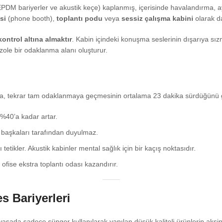
EPDM bariyerler ve akustik keçe) kaplanmış, içerisinde havalandırma, ayd
si
(phone booth),
toplantı podu
veya
sessiz çalışma kabini
olarak da 
kontrol altına almaktır
. Kabin içindeki konuşma seslerinin dışarıya sı
izole bir odaklanma alanı oluşturur.
ğında, tekrar tam odaklanmaya geçmesinin ortalama 23 dakika sürdüğünü 
 %40’a kadar artar.
r başkaları tarafından duyulmaz.
tikler. Akustik kabinler mental sağlık için bir kaçış noktasıdır.
ise ekstra toplantı odası kazandırır.
s Bariyerleri
. Piyasada sadece sünger kullanılarak yapılan düşük kaliteli ürünlerin aks