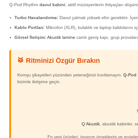
Q-Pod Rhythm
davul kabini
, aktif müzisyenlerin ihtiyaçları düşün
Turbo Havalandırma:
Davul çalmak yüksek efor gerektirir. İçeri
Kablo Portları:
Mikrofon (XLR), kulaklık ve laptop kablolarını iç
Görsel İletişim:
Akustik lamine
camlı geniş kapı, grup provalar
🥁 Ritminizi Özgür Bırakın
Komşu şikayetleri yüzünden yeteneğinizi kısıtlamayın.
Q-Pod 
bizimle iletişime geçin.
Q Akustik
, akustik kabinler, 
En yeni ürünleri, tasarım örneklerini ve projel