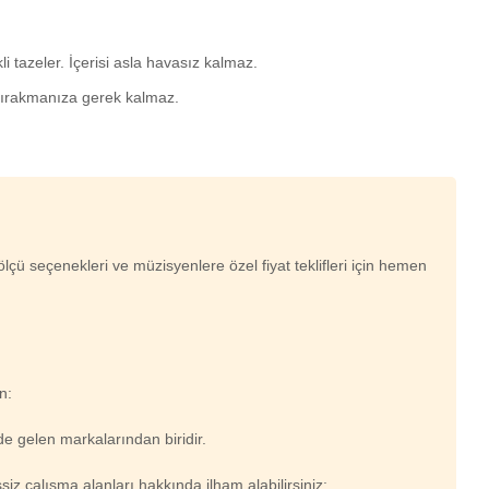
i tazeler. İçerisi asla havasız kalmaz.
k bırakmanıza gerek kalmaz.
çü seçenekleri ve müzisyenlere özel fiyat teklifleri için hemen
n:
de gelen markalarından biridir.
iz çalışma alanları hakkında ilham alabilirsiniz: