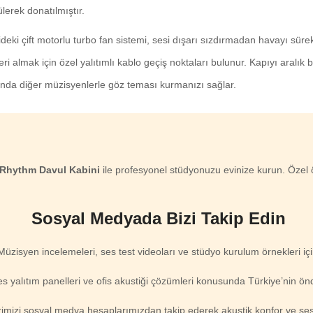
ülerek donatılmıştır.
deki çift motorlu turbo fan sistemi, sesi dışarı sızdırmadan havayı sürekl
eri almak için özel yalıtımlı kablo geçiş noktaları bulunur. Kapıyı aralı
ında diğer müzisyenlerle göz teması kurmanızı sağlar.
Rhythm Davul Kabini
ile profesyonel stüdyonuzu evinize kurun. Özel öl
Sosyal Medyada Bizi Takip Edin
Müzisyen incelemeleri, ses test videoları ve stüdyo kurulum örnekleri içi
ses yalıtım panelleri ve ofis akustiği çözümleri konusunda Türkiye’nin ön
erimizi sosyal medya hesaplarımızdan takip ederek akustik konfor ve sess