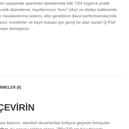
ımı sayesinde apartman dairelerinde bile 7/24 özgürce pratik
ustik düzenleme, kayıtlarınızın “kuru” (dry) ve stüdyo kalitesinde
bo havalandırma sistemi, efor gerektiren davul performanslarında
 davul, monitörler ve kayıt masası için geniş bir alan sunan Q-Pod
hneye dönüştürür.
RMELER (0)
ÇEVİRİN
ik ses basıncı, standart duvarlardan kolayca geçerek komşuları