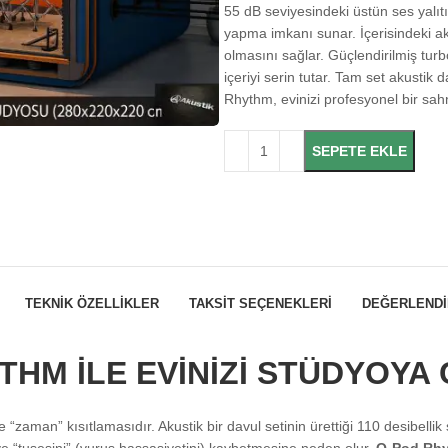
55 dB seviyesindeki üstün ses yalıt
yapma imkanı sunar. İçerisindeki ak
olmasını sağlar. Güçlendirilmiş tur
içeriyi serin tutar. Tam set akustik
Rhythm, evinizi profesyonel bir sa
SEPETE EKLE
TEKNIK ÖZELLIKLER
TAKSIT SEÇENEKLERI
DEĞERLENDI
THM İLE EVİNİZİ STÜDYOYA 
 “zaman” kısıtlamasıdır. Akustik bir davul setinin ürettiği 110 desibell