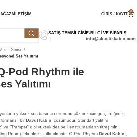
0
MAĞAZA
ILETIŞIM
GIRIŞ / KAYIT
SATIŞ TEMSİLCİSİ
E-BİLGİ VE SİPARİŞ
info@akustikkabin.com
Müzik Serisi
esyonel Ses Yalıtımı
Q-Pod Rhythm ile
es Yalıtımı
yenlerin yüksek ses basıncı sorununu çözmek için geliştirdiğimiz,
rformanslı bir
Davul Kabini
çözümüdür. Standart yalıtım
” ve “Trampet” gibi yüksek desibelli enstrümanların titreşimini
ting Room) teknolojisi kullanılmıştır. Q-Pod Rhythm
Davul Kabini
,