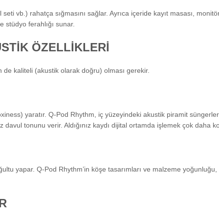
l seti vb.) rahatça sığmasını sağlar. Ayrıca içeride kayıt masası, monitör 
e stüdyo ferahlığı sunar.
STİK ÖZELLİKLERİ
de kaliteli (akustik olarak doğru) olması gerekir.
oxiness) yaratır. Q-Pod Rhythm, iç yüzeyindeki akustik piramit süngerl
iz davul tonunu verir. Aldığınız kaydı dijital ortamda işlemek çok daha ko
uğultu yapar. Q-Pod Rhythm’in köşe tasarımları ve malzeme yoğunluğu, bu 
R