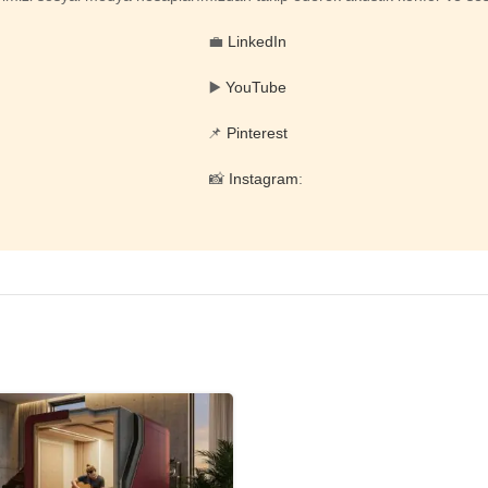
💼
LinkedIn
▶️
YouTube
📌
Pinterest
📸
Instagram
: