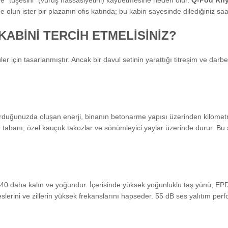
e “tuşesini” (vuruş hassasiyetini) kaybetmesine neden olur.
Q-Pod Rh
olun ister bir plazanın ofis katında; bu kabin sayesinde dilediğiniz saa
ABİNİ TERCİH ETMELİSİNİZ?
er için tasarlanmıştır. Ancak bir davul setinin yarattığı titreşim ve dar
 vurduğunuzda oluşan enerji, binanın betonarme yapısı üzerinden kilom
tabanı, özel kauçuk takozlar ve sönümleyici yaylar üzerinde durur. Bu sa
40 daha kalın ve yoğundur. İçerisinde yüksek yoğunluklu taş yünü, EP
eslerini ve zillerin yüksek frekanslarını hapseder. 55 dB ses yalıtım per