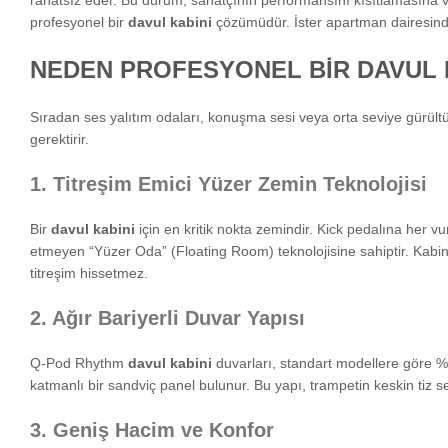
rahatsız eder. Bu durum, sanatçının performansını kısıtlamasına v
profesyonel bir
davul kabini
çözümüdür. İster apartman dairesinde 
NEDEN PROFESYONEL BİR DAVUL K
Sıradan ses yalıtım odaları, konuşma sesi veya orta seviye gürültül
gerektirir.
1. Titreşim Emici Yüzer Zemin Teknolojisi
Bir
davul kabini
için en kritik nokta zemindir. Kick pedalına her
etmeyen “Yüzer Oda” (Floating Room) teknolojisine sahiptir. Kabin 
titreşim hissetmez.
2. Ağır Bariyerli Duvar Yapısı
Q-Pod Rhythm
davul kabini
duvarları, standart modellere göre %
katmanlı bir sandviç panel bulunur. Bu yapı, trampetin keskin tiz s
3. Geniş Hacim ve Konfor