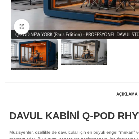
Büyük görsel için tıklayın
AÇIKLAMA
DAVUL KABİNİ Q-POD RHY
Müzisyenler, özellikle de davulcular için en büyük engel “mekan” ve