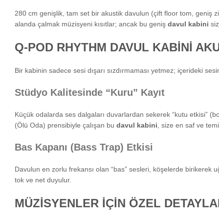
280 cm genişlik, tam set bir akustik davulun (çift floor tom, geniş zi
alanda çalmak müzisyeni kısıtlar; ancak bu geniş
davul kabini
siz
Q-POD RHYTHM DAVUL KABİNİ AKU
Bir kabinin sadece sesi dışarı sızdırmaması yetmez; içerideki sesin 
Stüdyo Kalitesinde “Kuru” Kayıt
Küçük odalarda ses dalgaları duvarlardan sekerek “kutu etkisi” (b
(Ölü Oda) prensibiyle çalışan bu
davul kabini
, size en saf ve tem
Bas Kapanı (Bass Trap) Etkisi
Davulun en zorlu frekansı olan “bas” sesleri, köşelerde birikerek 
tok ve net duyulur.
MÜZİSYENLER İÇİN ÖZEL DETAYLA