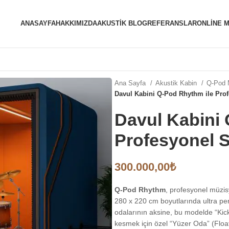
ANASAYFA
HAKKIMIZDA
AKUSTIK BLOG
REFERANSLAR
ONLINE 
Ana Sayfa
Akustik Kabin
Q-Pod 
Davul Kabini Q-Pod Rhythm ile Prof
Davul Kabini 
Profesyonel S
300.000,00
₺
Q-Pod Rhythm
, profesyonel müzis
280 x 220 cm boyutlarında ultra pe
odalarının aksine, bu modelde “Kick
kesmek için özel “Yüzer Oda” (Floa