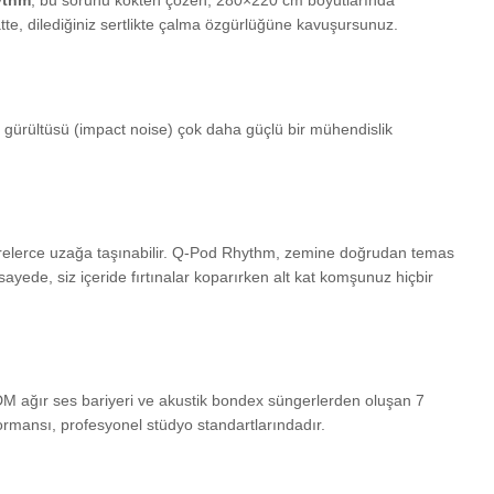
ythm
, bu sorunu kökten çözen, 280×220 cm boyutlarında
tte, dilediğiniz sertlikte çalma özgürlüğüne kavuşursunuz.
be gürültüsü (impact noise) çok daha güçlü bir mühendislik
etrelerce uzağa taşınabilir. Q-Pod Rhythm, zemine doğrudan temas
yede, siz içeride fırtınalar koparırken alt kat komşunuz hiçbir
DM ağır ses bariyeri ve akustik bondex süngerlerden oluşan 7
formansı, profesyonel stüdyo standartlarındadır.