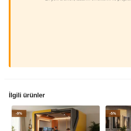
İlgili ürünler
-9%
-5%